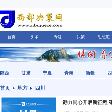
首页
头条
专题
决策
思想汇
陕西
甘肃
宁夏
青海
新疆
四
首页
地方
四川
勠力同心开启新征程 