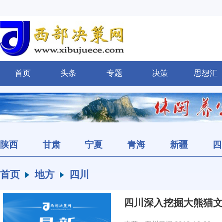
首页
头条
专题
决策
思想汇
陕西
甘肃
宁夏
青海
新疆
四
首页
地方
四川
四川深入挖掘大熊猫文