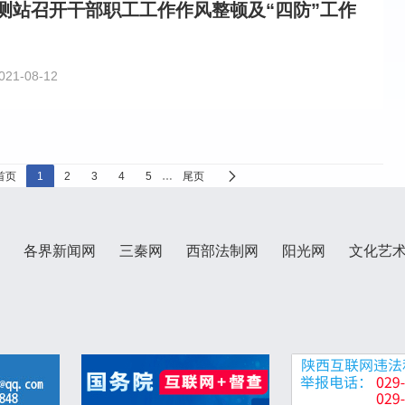
测站召开干部职工工作作风整顿及“四防”工作
021-08-12
首页
1
2
3
4
5
…
尾页
各界新闻网
三秦网
西部法制网
阳光网
文化艺