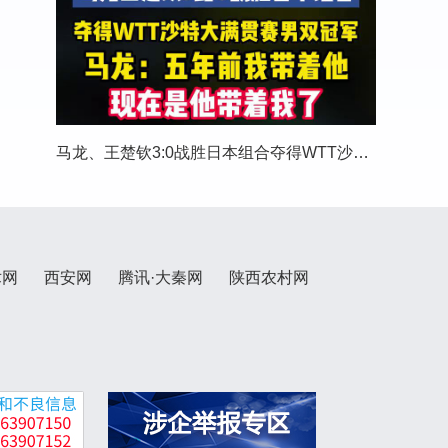
马龙、王楚钦3:0战胜日本组合夺得WTT沙特大满贯
术网
西安网
腾讯·大秦网
陕西农村网