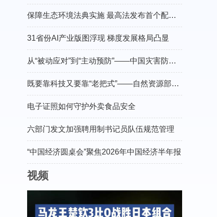
保障生态环境法典实施 最高法发布首个配套司法解释
31省份AI产业版图浮现 梯度发展格局凸显
从“被动应对”到“主动预防”——中国灾害防御协会会长郑国光谈防灾减灾的“硬核”守护
既要靠科技又要靠“老把式”——自然资源部有关负责人介绍“十五五”地灾防治工作
电子证照如何守护外卖食品安全
六部门发文加强聘用制书记员队伍规范管理
“中国经济圆桌会”聚焦2026年中国经济半年报
视频