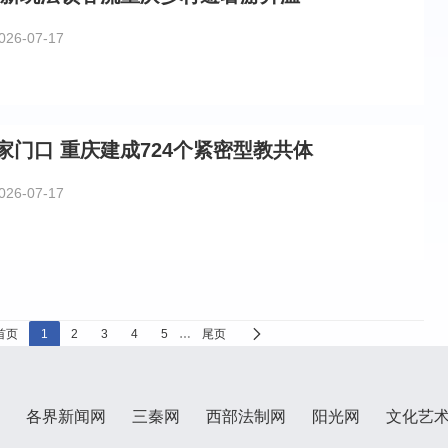
026-07-17
家门口 重庆建成724个紧密型教共体
026-07-17
首页
1
2
3
4
5
…
尾页
各界新闻网
三秦网
西部法制网
阳光网
文化艺