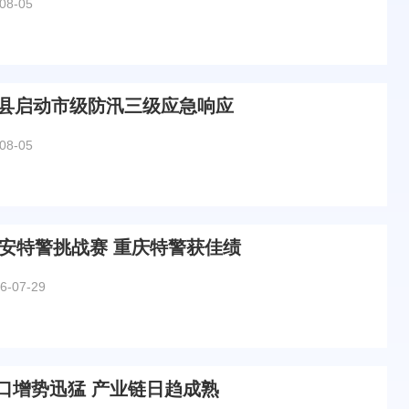
08-05
区县启动市级防汛三级应急响应
08-05
公安特警挑战赛 重庆特警获佳绩
6-07-29
口增势迅猛 产业链日趋成熟