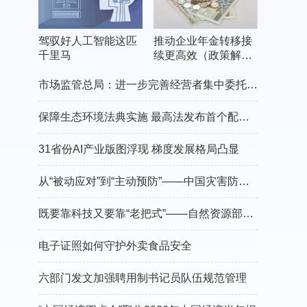
驾驭好人工智能这匹
推动企业年金转移接
千里马
续更高效（政策解
读）
市场监管总局：进一步完善经营者集中委托审查制度
保障生态环境法典实施 最高法发布首个配套司法解释
31省份AI产业版图浮现 梯度发展格局凸显
从“被动应对”到“主动预防”——中国灾害防御协会会长郑国光谈防灾减灾的“硬核”守护
既要靠科技又要靠“老把式”——自然资源部有关负责人介绍“十五五”地灾防治工作
电子证照如何守护外卖食品安全
六部门发文加强聘用制书记员队伍规范管理