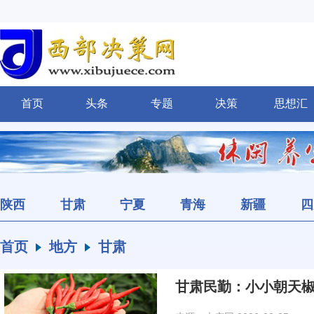
首页
头条
专题
决策
思想汇
陕西
甘肃
宁夏
青海
新疆
四
首页
地方
甘肃
甘肃民勤：小小朝天椒