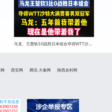
马龙、王楚钦3:0战胜日本组合夺得WTT沙特大满贯
术网
西安网
腾讯·大秦网
陕西农村网