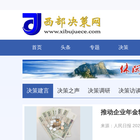
首页
头条
专题
决策
决策建言
决策之声
决策调研
决策访
推动企业年金
来源：人民日报
202