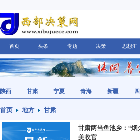
首页
头条
专题
决策
思想汇
陕西
甘肃
宁夏
青海
新疆
四
首页
地方
甘肃
甘肃两当鱼池乡：“烟
美收官