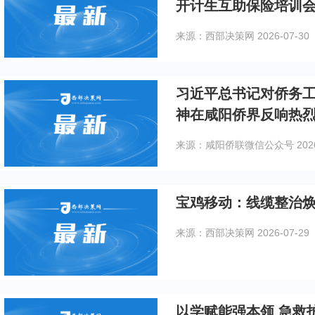
开计生互助保险培训
来源：西部决策网
2026-07-30
习近平总书记对侨务
神在咸阳侨界反响热
来源：咸阳侨联微信公众号
202
宝鸡移动：线缆整治焕
来源：西部决策网
2026-07-29
以学赋能强本领 急救