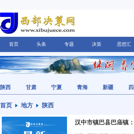
首页
头条
专题
决策
思想汇
陕西
甘肃
宁夏
青海
新疆
四
首页
地方
陕西
汉中市镇巴县巴庙镇：