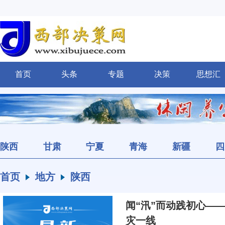
首页
头条
专题
决策
思想汇
陕西
甘肃
宁夏
青海
新疆
四
首页
地方
陕西
闻“汛”而动践初心—
灾一线