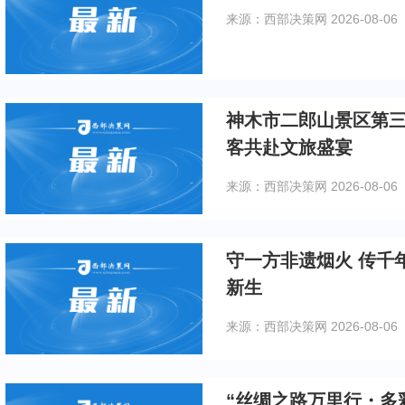
来源：西部决策网
2026-08-06
神木市二郎山景区第三届蟠桃会
客共赴文旅盛宴
来源：西部决策网
2026-08-06
守一方非遗烟火 传千
新生
来源：西部决策网
2026-08-06
“丝绸之路万里行・多