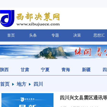
首页
头条
专题
决策
思想汇
陕西
甘肃
宁夏
青海
新疆
四
首页
地方
四川
四川兴文县震区通讯