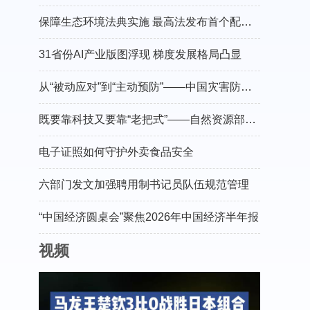
保障生态环境法典实施 最高法发布首个配套司法解释
31省份AI产业版图浮现 梯度发展格局凸显
从“被动应对”到“主动预防”——中国灾害防御协会会长郑国光谈防灾减灾的“硬核”守护
既要靠科技又要靠“老把式”——自然资源部有关负责人介绍“十五五”地灾防治工作
电子证照如何守护外卖食品安全
六部门发文加强聘用制书记员队伍规范管理
“中国经济圆桌会”聚焦2026年中国经济半年报
视频