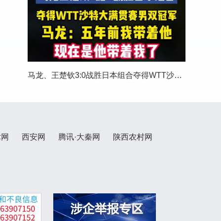
马龙、王楚钦3:0战胜日本组合夺得WTT沙特大满贯
术网
西安网
腾讯·大秦网
陕西农村网