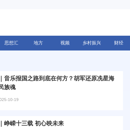
思想汇
地方
视频
乡村振兴
财经
｜音乐报国之路到底在何方？胡军还原冼星海
民族魂
025-10-19
｜峥嵘十三载 初心映未来