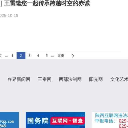
｜王雷邀您一起传承跨越时空的赤诚
025-10-19
页
…
1
2
3
4
5
…
尾页
各界新闻网
三秦网
西部法制网
阳光网
文化艺