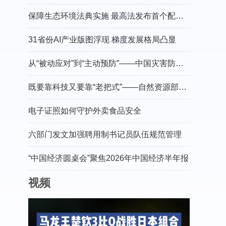
保障生态环境法典实施 最高法发布首个配套司法解释
31省份AI产业版图浮现 梯度发展格局凸显
从“被动应对”到“主动预防”——中国灾害防御协会会长郑国光谈防灾减灾的“硬核”守护
既要靠科技又要靠“老把式”——自然资源部有关负责人介绍“十五五”地灾防治工作
电子证照如何守护外卖食品安全
六部门发文加强聘用制书记员队伍规范管理
“中国经济圆桌会”聚焦2026年中国经济半年报
视频