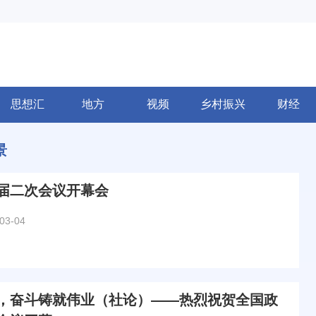
思想汇
地方
视频
乡村振兴
财经
景
届二次会议开幕会
03-04
，奋斗铸就伟业（社论）——热烈祝贺全国政