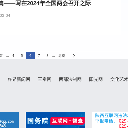
篇——写在2024年全国两会召开之际
03-04
页
…
4
5
6
7
8
…
尾页
各界新闻网
三秦网
西部法制网
阳光网
文化艺