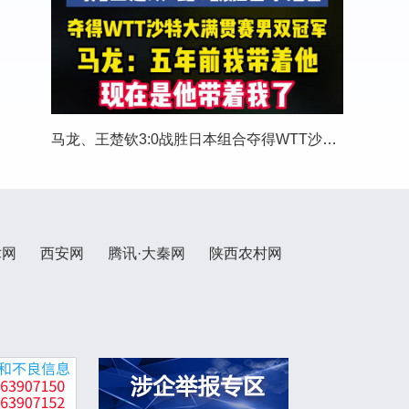
马龙、王楚钦3:0战胜日本组合夺得WTT沙特大满贯
术网
西安网
腾讯·大秦网
陕西农村网