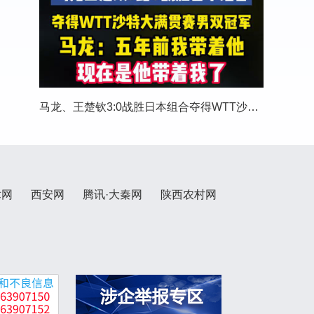
马龙、王楚钦3:0战胜日本组合夺得WTT沙特大满贯
术网
西安网
腾讯·大秦网
陕西农村网