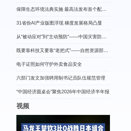
保障生态环境法典实施 最高法发布首个配套司法解释
31省份AI产业版图浮现 梯度发展格局凸显
从“被动应对”到“主动预防”——中国灾害防御协会会长郑国光谈防灾减灾的“硬核”守护
既要靠科技又要靠“老把式”——自然资源部有关负责人介绍“十五五”地灾防治工作
电子证照如何守护外卖食品安全
六部门发文加强聘用制书记员队伍规范管理
“中国经济圆桌会”聚焦2026年中国经济半年报
视频