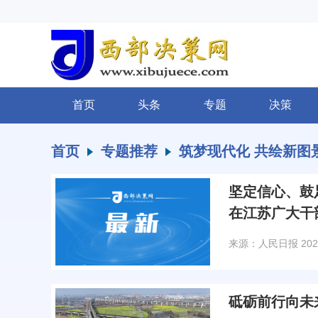
首页
头条
专题
决策
首页
专题推荐
筑梦现代化 共绘新图
坚定信心、鼓
在江苏广大干
来源：人民日报
202
砥砺前行向未