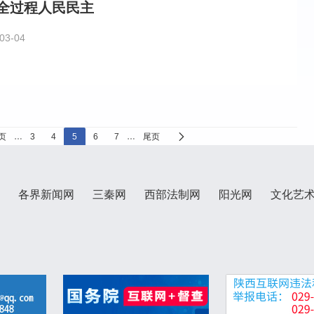
全过程人民民主
03-04
页
…
3
4
5
6
7
…
尾页
各界新闻网
三秦网
西部法制网
阳光网
文化艺