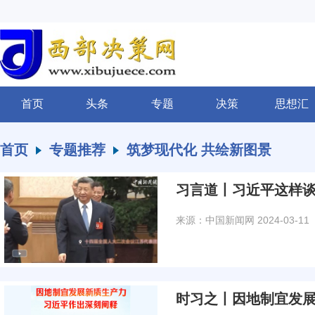
首页
头条
专题
决策
思想汇
首页
专题推荐
筑梦现代化 共绘新图景
习言道丨习近平这样谈
来源：中国新闻网
2024-03-11
时习之丨因地制宜发展