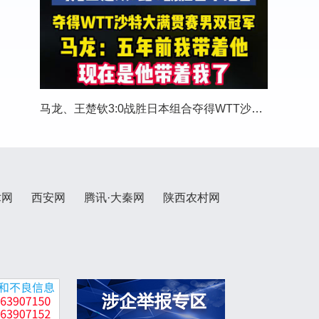
马龙、王楚钦3:0战胜日本组合夺得WTT沙特大满贯
术网
西安网
腾讯·大秦网
陕西农村网