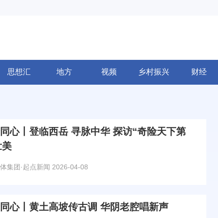
思想汇
地方
视频
乡村振兴
财经
合同心丨登临西岳 寻脉中华 探访“奇险天下第
壮美
体集团·起点新闻
2026-04-08
合同心丨黄土高坡传古调 华阴老腔唱新声