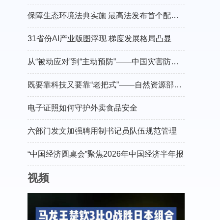
保障生态环境法典实施 最高法发布首个配套司法解释
31省份AI产业版图浮现 梯度发展格局凸显
从“被动应对”到“主动预防”——中国灾害防御协会会长郑国光谈防灾减灾的“硬核”守护
既要靠科技又要靠“老把式”——自然资源部有关负责人介绍“十五五”地灾防治工作
电子证照如何守护外卖食品安全
六部门发文加强聘用制书记员队伍规范管理
“中国经济圆桌会”聚焦2026年中国经济半年报
视频