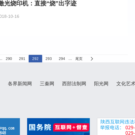
激光烧印机：直接“烧”出字迹
018-10-16
…
290
291
292
293
294
…
尾页
各界新闻网
三秦网
西部法制网
阳光网
文化艺