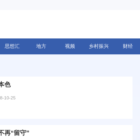
思想汇
地方
视频
乡村振兴
财经
本色
8-10-25
不再“留守”