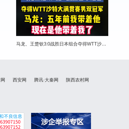
马龙、王楚钦3:0战胜日本组合夺得WTT沙特大满贯
术网
西安网
腾讯·大秦网
陕西农村网