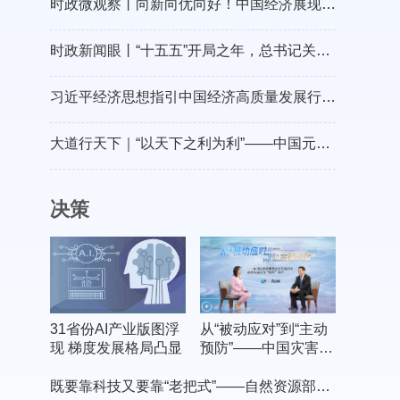
时政微观察丨向新向优向好！中国经济展现强大韧性和活力
时政新闻眼丨“十五五”开局之年，总书记关心百姓身边这些民生大事
习近平经济思想指引中国经济高质量发展行稳致远
大道行天下｜“以天下之利为利”——中国元首外交的世界情怀与大国气派
决策
31省份AI产业版图浮
从“被动应对”到“主动
现 梯度发展格局凸显
预防”——中国灾害防
御协会会长郑国光谈
防灾减灾的“硬核”守
既要靠科技又要靠“老把式”——自然资源部有关负责人介绍“十五五”地灾防治工作