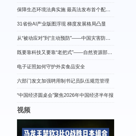
保障生态环境法典实施 最高法发布首个配套司法解释
31省份AI产业版图浮现 梯度发展格局凸显
从“被动应对”到“主动预防”——中国灾害防御协会会长郑国光谈防灾减灾的“硬核”守护
既要靠科技又要靠“老把式”——自然资源部有关负责人介绍“十五五”地灾防治工作
电子证照如何守护外卖食品安全
六部门发文加强聘用制书记员队伍规范管理
“中国经济圆桌会”聚焦2026年中国经济半年报
视频