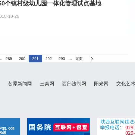
50个镇村级幼儿园一体化管理试点基地
018-10-25
…
289
290
291
292
293
…
尾页
各界新闻网
三秦网
西部法制网
阳光网
文化艺