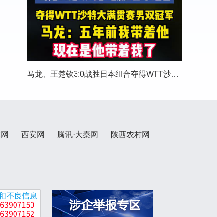
马龙、王楚钦3:0战胜日本组合夺得WTT沙特大满贯
术网
西安网
腾讯·大秦网
陕西农村网