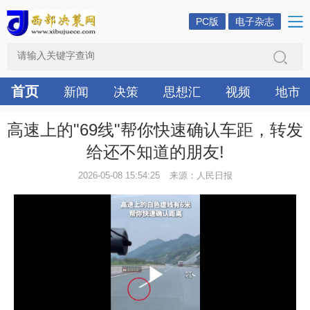
PC版
电子杂志
首页
新闻
决策
思想汇
视频
地市
高速上的"69线"帮你快速确认车距，转发
给还不知道的朋友!
2026-05-08 15:54:25
来源：人民日报