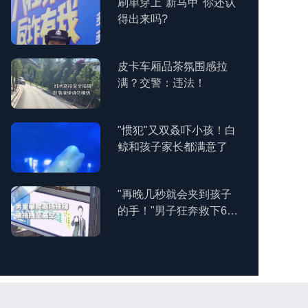
刷单穿上"新马甲"你还认
得出来吗?
皮卡车厢品茶氛围感拉
满？交警：违法！
"惯犯"又双叒吓小孩！白
鲸和孩子家长都满意了
"再晚几秒就会夹到孩子
的手！"男子狂奔救下6岁
男童
宝鸡金台公安暖心救助突
发疾病老人