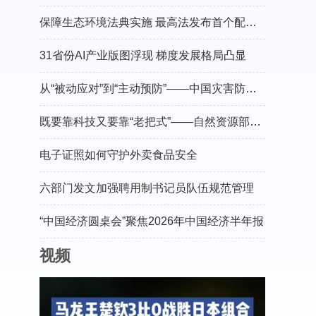
保障生态环境法典实施 最高法发布首个配套司法解释
31省份AI产业版图浮现 梯度发展格局凸显
从“被动应对”到“主动预防”——中国灾害防御协会会长郑国光谈防灾减灾的“硬核”守护
既要靠科技又要靠“老把式”——自然资源部有关负责人介绍“十五五”地灾防治工作
电子证照如何守护外卖食品安全
六部门发文加强聘用制书记员队伍规范管理
“中国经济圆桌会”聚焦2026年中国经济半年报
视频