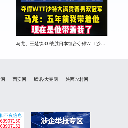
马龙、王楚钦3:0战胜日本组合夺得WTT沙特大满贯
术网
西安网
腾讯·大秦网
陕西农村网