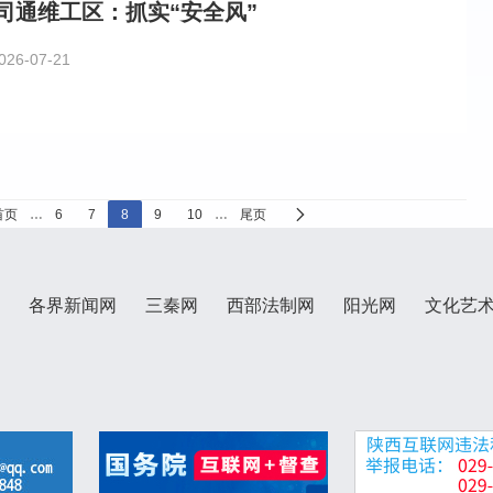
司通维工区：抓实“安全风”
026-07-21
首页
…
6
7
8
9
10
…
尾页
各界新闻网
三秦网
西部法制网
阳光网
文化艺