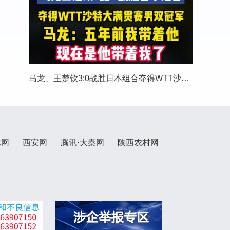
马龙、王楚钦3:0战胜日本组合夺得WTT沙特大满贯
术网
西安网
腾讯·大秦网
陕西农村网