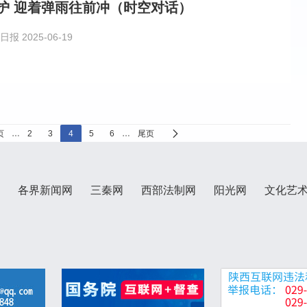
护 迎着弹雨往前冲（时空对话）
日报
2025-06-19
页
…
2
3
4
5
6
…
尾页
各界新闻网
三秦网
西部法制网
阳光网
文化艺