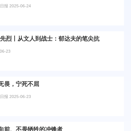
日报
2025-06-24
怀先烈丨从文人到战士：郁达夫的笔尖抗
06-23
无畏，宁死不屈
日报
2025-06-23
向前、不畏牺牲的冲锋者