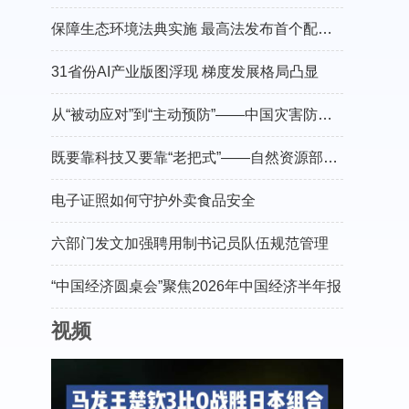
保障生态环境法典实施 最高法发布首个配套司法解释
31省份AI产业版图浮现 梯度发展格局凸显
从“被动应对”到“主动预防”——中国灾害防御协会会长郑国光谈防灾减灾的“硬核”守护
既要靠科技又要靠“老把式”——自然资源部有关负责人介绍“十五五”地灾防治工作
电子证照如何守护外卖食品安全
六部门发文加强聘用制书记员队伍规范管理
“中国经济圆桌会”聚焦2026年中国经济半年报
视频