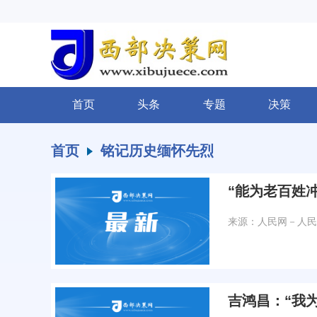
首页
头条
专题
决策
首页
铭记历史缅怀先烈
“能为老百姓
来源：人民网－人民
吉鸿昌：“我