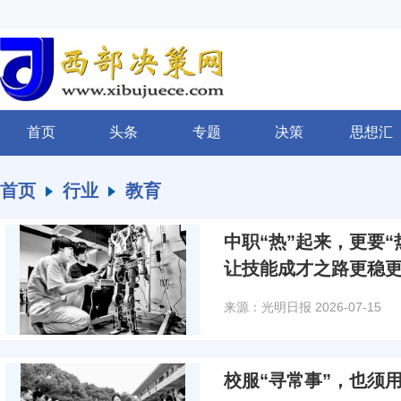
首页
头条
专题
决策
思想汇
首页
行业
教育
中职“热”起来，更要“
让技能成才之路更稳
来源：光明日报
2026-07-15
校服“寻常事”，也须