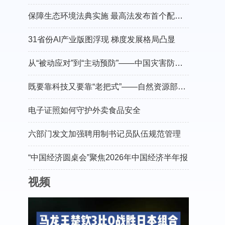
保障生态环境法典实施 最高法发布首个配套司法解释
31省份AI产业版图浮现 梯度发展格局凸显
从“被动应对”到“主动预防”——中国灾害防御协会会长郑国光谈防灾减灾的“硬核”守护
既要靠科技又要靠“老把式”——自然资源部有关负责人介绍“十五五”地灾防治工作
电子证照如何守护外卖食品安全
六部门发文加强聘用制书记员队伍规范管理
“中国经济圆桌会”聚焦2026年中国经济半年报
视频