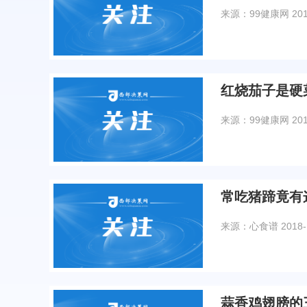
来源：99健康网
20
红烧茄子是硬
来源：99健康网
20
常吃猪蹄竟有
来源：心食谱
2018-
蒜香鸡翅膀的