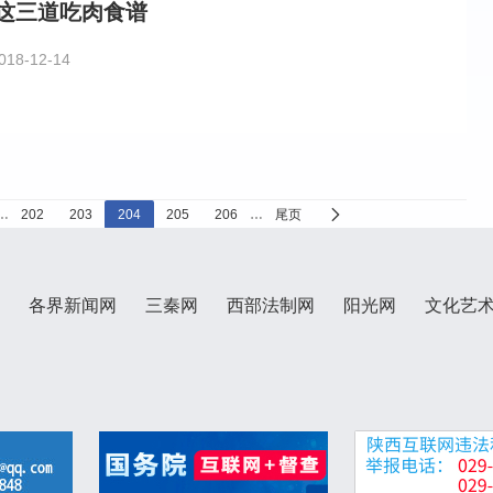
这三道吃肉食谱
018-12-14
…
202
203
204
205
206
…
尾页
各界新闻网
三秦网
西部法制网
阳光网
文化艺