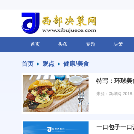
首页
头条
专题
决策
首页
观点
健康/美食
特写：环球美
来源：新华网
2018-
一口包子一口