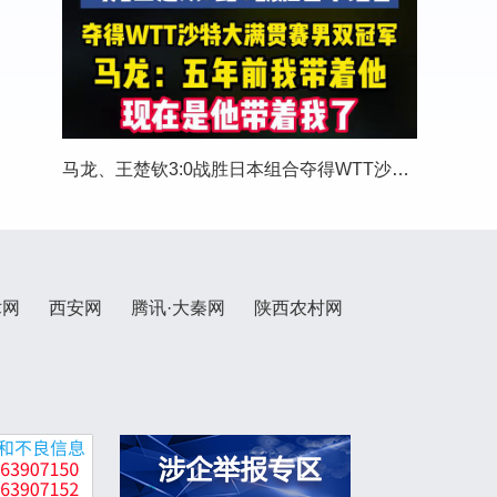
马龙、王楚钦3:0战胜日本组合夺得WTT沙特大满贯
术网
西安网
腾讯·大秦网
陕西农村网