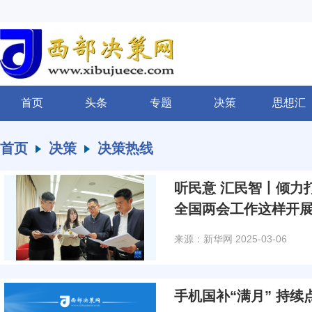
首页
头条
专题
决策
思想汇
首页
决策
决策热线
听民意 汇民智丨倾力打
全国两会工作这样开
来源：新华网
2025-03-06
手机国补“满月” 持续