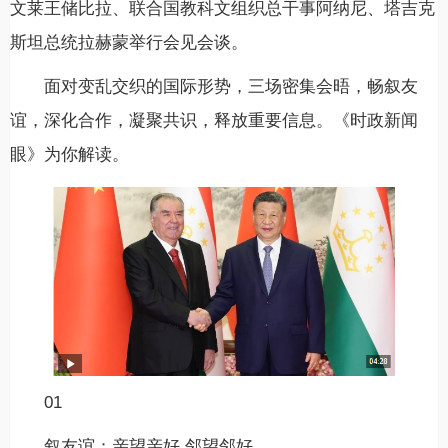
文莱王储比拉、联合国教科文组织总干事阿纳尼、塔吉克
斯坦总统拉赫蒙举行会见会谈。
面对变乱交织的国际形势，三场密集会晤，畅叙友
谊，深化合作，凝聚共识，释放重要信息。《时政新闻
眼》为你解读。
01
叙友谊：亲望亲好 邻望邻好