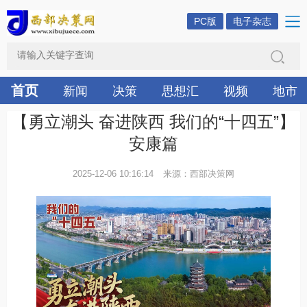
PC版
电子杂志
首页
新闻
决策
思想汇
视频
地市
【勇立潮头 奋进陕西 我们的“十四五”】
安康篇
2025-12-06 10:16:14
来源：西部决策网