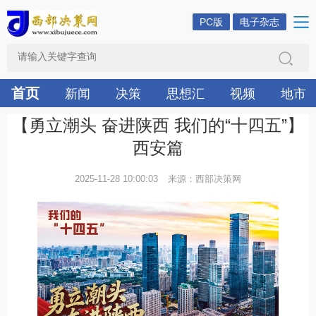
PC版
电子杂志
首页
新闻
决策
思想汇
视频
地市
【勇立潮头 奋进陕西 我们的“十四五”】
西安篇
2025-11-28 10:00:03
来源：西部决策网