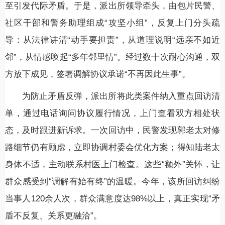
至引发代际矛盾。于是，派出所领导牵头，由包片民警、
社区干部和警务助理组成“攻坚小组”，反复上门分头疏
导：从法律讲清“动手要担责”，从道理说明“远亲不如近
邻”，从情感唤起“多年邻里情”。经过数十次耐心沟通，双
方放下成见，签署调解协议承诺“不再因此生事”。
为防止矛盾反弹，派出所将此类案件纳入重点回访清
单，通过电话询问协议履行情况，上门查看双方相处状
态，及时跟进新诉求。一次回访中，民警发现郭老太对修
路细节仍有顾虑，立即协调村委会优化方案；得知陆老太
身体不适，主动联系村医上门检查。这些“额外”关怀，让
群众感受到“调解有始有终”的温暖。今年，该所回访纠纷
当事人120余人次，群众满意度达98%以上，真正实现“矛
盾不反复、关系更融洽”。