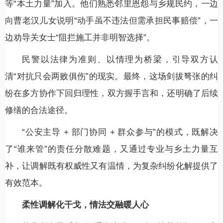
等“本土力量”加入。他们熟悉邻里恩怨与乡规民约，一边
向曹老汉儿女说明“动手虽不违法但需承担民事赔偿”，一
边劝导关女士“阻拦施工并非明智选择”。
民警以法律为准则、以情理为桥梁，引导双方认
清“对抗只会两败俱伤”的现实。最终，这场剑拔弩张的纠
纷在多方协作下回归理性，双方握手言和，还明确了后续
修缮的合法途径。
“公安主导 + 部门协同 + 群众参与”的模式，既解决
了“谁来管”的责任分散难题，又通过专业与乡土力量互
补，让调解既有权威性又有温情，为复杂纠纷化解提供了
有效范本。
柔性调解化干戈，情法交融暖人心