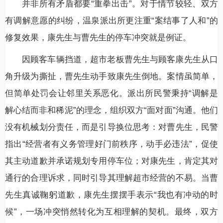
并非所有矛盾都要“重拳出击”。对于情节较轻、双方
有调解意愿的纠纷，温泉派出所更注重“案结事了人和”的
修复效果，康先生与曹先生的停车冲突就是例证。
因顾客车辆挡道，超市老板曹先生与顾客康先生从口
角升级为撕扯，曹先生动手致康先生倒地。案情虽简单，
但简单处罚会让邻里关系恶化。派出所民警秉持“调解是
解心结而非和稀泥”的理念，组织双方“面对面”沟通。他们
没有机械划分责任，而是引导换位思考：对曹先生，民警
指出“经营者有义务管理好门前秩序，动手必违法”，促使
其主动道歉并承诺规划专用停车位；对康先生，肯定其对
通行的合理诉求，同时引导其理解超市经营的不易。当曹
先生真诚鞠躬道歉，康先生摆摆手表示“我也有冲动的时
候”，一场冲突悄然转化为互相理解的契机。最终，双方