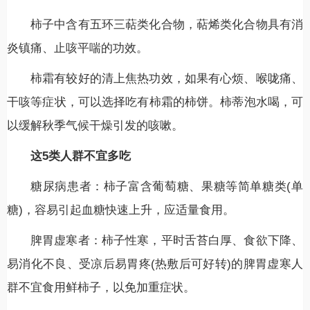
柿子中含有五环三萜类化合物，萜烯类化合物具有消
炎镇痛、止咳平喘的功效。
柿霜有较好的清上焦热功效，如果有心烦、喉咙痛、
干咳等症状，可以选择吃有柿霜的柿饼。柿蒂泡水喝，可
以缓解秋季气候干燥引发的咳嗽。
这5类人群不宜多吃
糖尿病患者：柿子富含葡萄糖、果糖等简单糖类(单
糖)，容易引起血糖快速上升，应适量食用。
脾胃虚寒者：柿子性寒，平时舌苔白厚、食欲下降、
易消化不良、受凉后易胃疼(热敷后可好转)的脾胃虚寒人
群不宜食用鲜柿子，以免加重症状。