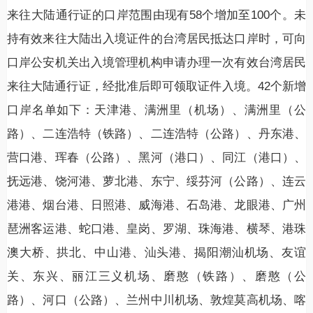
来往大陆通行证的口岸范围由现有58个增加至100个。未
持有效来往大陆出入境证件的台湾居民抵达口岸时，可向
口岸公安机关出入境管理机构申请办理一次有效台湾居民
来往大陆通行证，经批准后即可领取证件入境。42个新增
口岸名单如下：天津港、满洲里（机场）、满洲里（公
路）、二连浩特（铁路）、二连浩特（公路）、丹东港、
营口港、珲春（公路）、黑河（港口）、同江（港口）、
抚远港、饶河港、萝北港、东宁、绥芬河（公路）、连云
港港、烟台港、日照港、威海港、石岛港、龙眼港、广州
琶洲客运港、蛇口港、皇岗、罗湖、珠海港、横琴、港珠
澳大桥、拱北、中山港、汕头港、揭阳潮汕机场、友谊
关、东兴、丽江三义机场、磨憨（铁路）、磨憨（公
路）、河口（公路）、兰州中川机场、敦煌莫高机场、喀