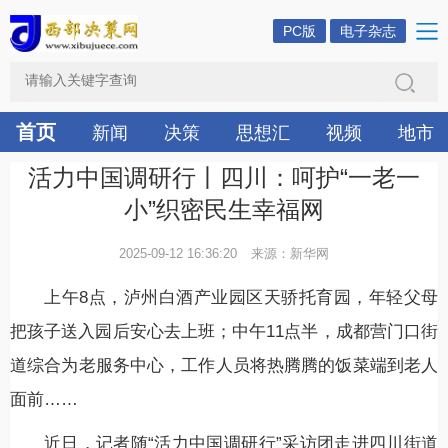
PC版
电子杂志
首页
新闻
决策
思想汇
视频
地市
活力中国调研行丨四川：呵护“一老一
小”织密民生幸福网
2025-09-12 16:36:20
来源：新华网
上午8点，泸州白酒产业园区天骄托育园，年轻父母
把孩子送入园后安心去上班；中午11点半，成都营门口街
道综合为老服务中心，工作人员将热腾腾的饭菜端到老人
面前……
近日，记者随“活力中国调研行”采访团走进四川街道