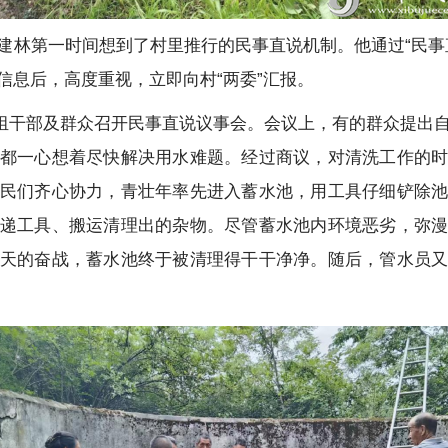
建林第一时间想到了村里推行的民事直说机制。他通过“民事
信息后，高度重视，立即向村“两委”汇报。
村组干部及群众召开民事直说议事会。会议上，有的群众提出
都一心想着尽快解决用水难题。经过商议，对清洗工作的
民们齐心协力，青壮年率先进入蓄水池，用工具仔细铲除
递工具、搬运清理出的杂物。尽管蓄水池内环境恶劣，弥
天的奋战，蓄水池终于被清理得干干净净。随后，管水员