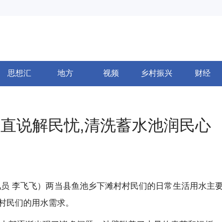
思想汇
地方
视频
乡村振兴
财经
直说解民忧,清洗蓄水池润民心
讯员 李飞飞）两当县鱼池乡下滩村村民们的日常生活用水主
村民们的用水需求。