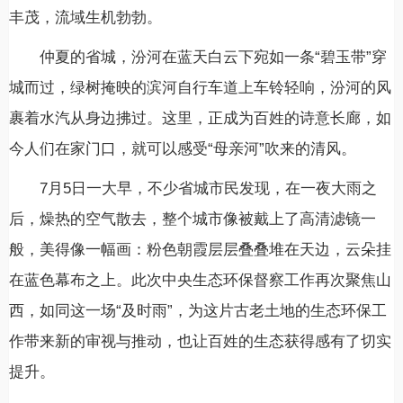
丰茂，流域生机勃勃。
仲夏的省城，汾河在蓝天白云下宛如一条“碧玉带”穿
城而过，绿树掩映的滨河自行车道上车铃轻响，汾河的风
裹着水汽从身边拂过。这里，正成为百姓的诗意长廊，如
今人们在家门口，就可以感受“母亲河”吹来的清风。
7月5日一大早，不少省城市民发现，在一夜大雨之
后，燥热的空气散去，整个城市像被戴上了高清滤镜一
般，美得像一幅画：粉色朝霞层层叠叠堆在天边，云朵挂
在蓝色幕布之上。此次中央生态环保督察工作再次聚焦山
西，如同这一场“及时雨”，为这片古老土地的生态环保工
作带来新的审视与推动，也让百姓的生态获得感有了切实
提升。