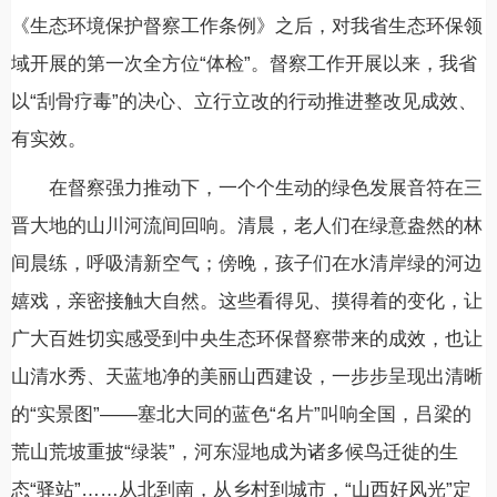
《生态环境保护督察工作条例》之后，对我省生态环保领
域开展的第一次全方位“体检”。督察工作开展以来，我省
以“刮骨疗毒”的决心、立行立改的行动推进整改见成效、
有实效。
在督察强力推动下，一个个生动的绿色发展音符在三
晋大地的山川河流间回响。清晨，老人们在绿意盎然的林
间晨练，呼吸清新空气；傍晚，孩子们在水清岸绿的河边
嬉戏，亲密接触大自然。这些看得见、摸得着的变化，让
广大百姓切实感受到中央生态环保督察带来的成效，也让
山清水秀、天蓝地净的美丽山西建设，一步步呈现出清晰
的“实景图”——塞北大同的蓝色“名片”叫响全国，吕梁的
荒山荒坡重披“绿装”，河东湿地成为诸多候鸟迁徙的生
态“驿站”……从北到南，从乡村到城市，“山西好风光”定