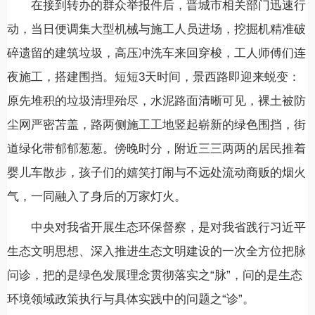
在接到转办的群众举报件后，晋城市相关部门迅速行
动，当日便调集大型机械与施工人员进场，挖掘机精准破
碎遗留的建筑垃圾，高压冲洗车来回穿梭，工人师傅们连
夜施工，搭建围挡。短短3天时间，景西路即迎来蜕变：
原先堆积的垃圾清理殆尽，水泥路面清晰可见，裸土被防
尘网严密苫盖，路两侧施工工地竖起崭新的绿色围挡，街
道绿化带郁郁葱葱。傍晚时分，附近三三两两的居民推着
婴儿车散步，孩子们的嬉笑打闹与不远处流动商贩的烟火
气，一同融入了身后的万家灯火。
中央对我省开展生态环保督察，是对我省践行习近平
生态文明思想、深入推进生态文明建设的一次全方位把脉
问诊，把的是绿色发展理念贯彻落实之“脉”，问的是生态
环境领域政策执行与具体实践中的问题之“诊”。