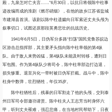
殿，九泉怎对亡夫言……”6月30日，以抗日将领陈中柱事
迹改编而成的淮剧《燃尽硝烟》，在他的故乡江苏省盐城
市建湖县首演。该剧以陈中柱遗孀向日军索还丈夫头颅为
叙事切口，试图还原那段英勇悲壮的抗战历史。
1941年6月5日，日伪军分多路“扫荡”国民党鲁苏皖边
区游击总指挥部，其主要矛头指向陈中柱率领的第4纵
队。由于敌人来势凶猛，第4纵队未能及时转移，遭到日
军包围。作为第4纵队少将司令，陈中柱率部边打边退，
损失惨重。退至兴化一带时被日伪军拦截。战斗中，陈中
柱身中数弹，壮烈牺牲，年仅35岁。
陈中柱牺牲后，残暴的日军割走了他的头颅，交到泰
州日军司令部邀功请赏。陈中柱夫人王志芳当时身怀六
甲，听到丈夫罹难，强忍悲痛，在当地村民帮助下，日夜