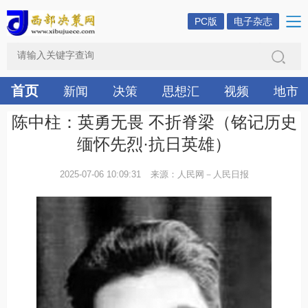
PC版
电子杂志
首页
新闻
决策
思想汇
视频
地市
陈中柱：英勇无畏 不折脊梁（铭记历史
缅怀先烈·抗日英雄）
2025-07-06 10:09:31
来源：人民网－人民日报