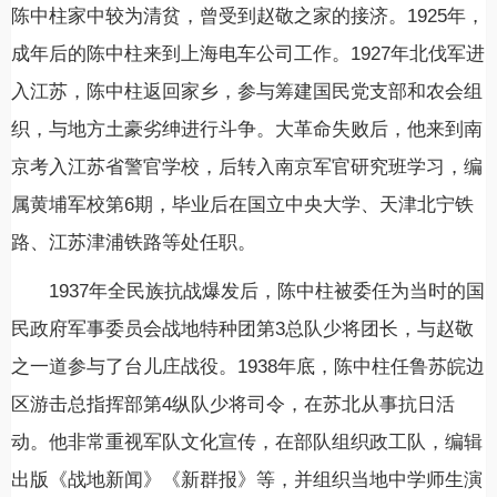
陈中柱家中较为清贫，曾受到赵敬之家的接济。1925年，
成年后的陈中柱来到上海电车公司工作。1927年北伐军进
入江苏，陈中柱返回家乡，参与筹建国民党支部和农会组
织，与地方土豪劣绅进行斗争。大革命失败后，他来到南
京考入江苏省警官学校，后转入南京军官研究班学习，编
属黄埔军校第6期，毕业后在国立中央大学、天津北宁铁
路、江苏津浦铁路等处任职。
1937年全民族抗战爆发后，陈中柱被委任为当时的国
民政府军事委员会战地特种团第3总队少将团长，与赵敬
之一道参与了台儿庄战役。1938年底，陈中柱任鲁苏皖边
区游击总指挥部第4纵队少将司令，在苏北从事抗日活
动。他非常重视军队文化宣传，在部队组织政工队，编辑
出版《战地新闻》《新群报》等，并组织当地中学师生演