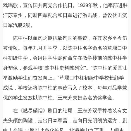
戏唱歌，宣传国共两党合作抗日。1939年秋，他率部进驻
江苏泰州，同新四军配合和日军进行游击战，曾设伏击沉
日军汽艇2艘。
陈中柱以血肉之躯抗敌殉国的事迹，在其家乡至今仍
被传颂。每年九月开学季，以陈中柱名字命名的草堰口中
柱初级中学，会组织学生瞻仰矗立在教学楼前的陈中柱半
身塑像，参观学校“陈中柱史料陈列室”。“陈中柱的爱国壮
举激励学生们奋发向上。”草堰口中柱初级中学校长颜学
成说，学校还将陈中柱的事迹写入了校本，每年对品学兼
优的学生发放以陈中柱、王志芳夫妇命名的奖学金。
在《燃尽硝烟》剧目的结尾，王志芳双手捧着装有丈
夫头颅的陶罐，走出日本军营，走向日光明朗的远方，剧
中人合唱：“愿以此身化长风，拂遍关山九万重。人间永