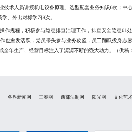
专业技术人员讲授机电设备原理、选型配套业务知识6次；中
场学、外出对标学习8次。
操作规程，积极参与隐患排查治理工作，排查安全隐患61
作也愈发活跃，党员带头参与业务攻坚，员工踊跃投身志愿
成全年生产、经营目标注入了源源不断的强大动力。
（供稿
各界新闻网
三秦网
西部法制网
阳光网
文化艺