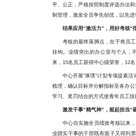
平、公正，严格按照制度评选办法和
制管理，激发全员争先创优，以先进
结果应用“激活力”，用好考核“
考核的最终落脚点，在于将员工
挂钩。业绩突出的办公室与个人，
来，15名员工获得中心级荣誉，12
中心开展“琢璞”计划专项提素
梳理，确认目标并分解指标至各办公
学习、奖罚结合的方式使青年员工技
激发干事“精气神”，挺起担当“
中心自实施全员绩效考核以来，
业踏实干事的干部既有面子又得到票