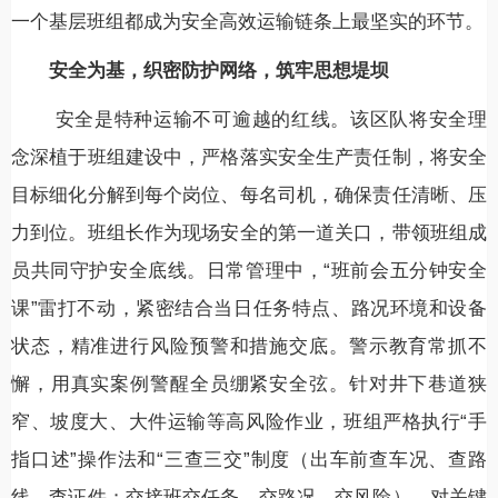
一个基层班组都成为安全高效运输链条上最坚实的环节。
安全为基，织密防护网络，筑牢思想堤坝
安全是特种运输不可逾越的红线。该区队将安全理
念深植于班组建设中，严格落实安全生产责任制，将安全
目标细化分解到每个岗位、每名司机，确保责任清晰、压
力到位。班组长作为现场安全的第一道关口，带领班组成
员共同守护安全底线。日常管理中，“班前会五分钟安全
课”雷打不动，紧密结合当日任务特点、路况环境和设备
状态，精准进行风险预警和措施交底。警示教育常抓不
懈，用真实案例警醒全员绷紧安全弦。针对井下巷道狭
窄、坡度大、大件运输等高风险作业，班组严格执行“手
指口述”操作法和“三查三交”制度（出车前查车况、查路
线、查证件；交接班交任务、交路况、交风险），对关键