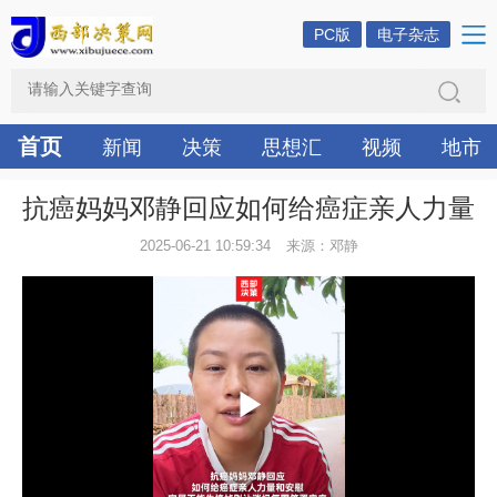
PC版
电子杂志
首页
新闻
决策
思想汇
视频
地市
抗癌妈妈邓静回应如何给癌症亲人力量
2025-06-21 10:59:34
来源：邓静