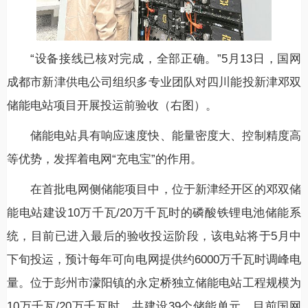
“设备接线已核对完成，全部正确。”5月13日，国网
成都市新津供电公司组织多专业团队对四川能投新津邓双
储能电站项目开展投运前验收（右图）。
储能电站具有响应速度快、能量密度大、控制精度高
等优势，发挥着电网“充电宝”的作用。
在首批电网侧储能项目中，位于新津经开区的邓双储
能电站建设10万千瓦/20万千瓦时的磷酸铁锂电池储能系
统，目前已进入最后的验收投运阶段，该电站将于5月中
下旬投运，预计每年可向电网提供约6000万千瓦时调峰电
量。位于彭州市濛阳镇的永定桥独立储能电站工程规模为
10万千瓦/20万千瓦时，共建设39个储能单元，目前国网