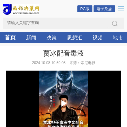
PC版
电子杂志
首页
新闻
决策
思想汇
视频
地市
贾冰配音毒液
2024-10-08 10:59:05
来源：索尼电影