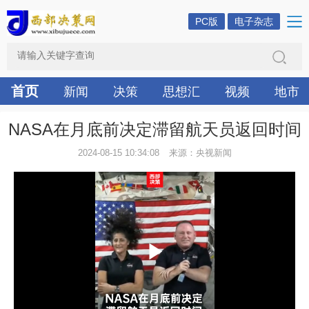
PC版
电子杂志
首页
新闻
决策
思想汇
视频
地市
NASA在月底前决定滞留航天员返回时间
2024-08-15 10:34:08
来源：央视新闻