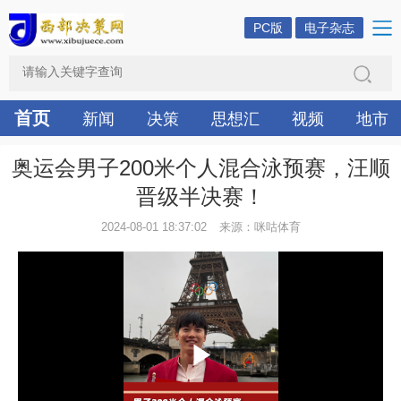
PC版
电子杂志
首页
新闻
决策
思想汇
视频
地市
奥运会男子200米个人混合泳预赛，汪顺
晋级半决赛！
2024-08-01 18:37:02
来源：咪咕体育