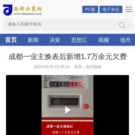
PC版
电子杂志
首页
新闻
决策
思想汇
视频
地市
成都一业主换表后新增1.7万余元欠费
2024-04-18 10:48:10
来源：澎湃新闻