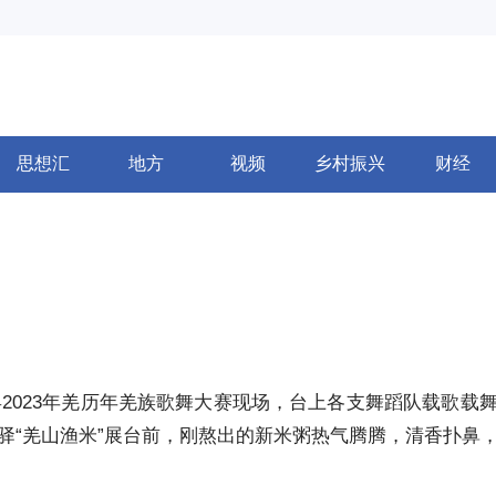
思想汇
地方
视频
乡村振兴
财经
强县2023年羌历年羌族歌舞大赛现场，台上各支舞蹈队载歌
驿“羌山渔米”展台前，刚熬出的新米粥热气腾腾，清香扑鼻