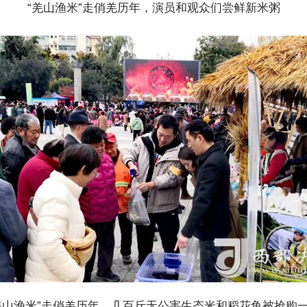
“羌山渔米”走俏羌历年，演员和观众们尝鲜新米粥
羌山渔米”走俏羌历年，几百斤无公害生态米和稻花鱼被抢购