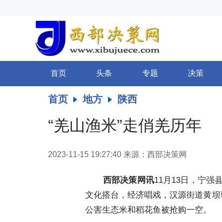
首页
头条
专题
决策
首页
地方
陕西
“羌山渔米”走俏羌历年
2023-11-15 19:27:40
来源：西部决策网
西部决策网讯
11月13日，宁
文化搭台，经济唱戏，汉源街道黄坝
公害生态米和稻花鱼被抢购一空。