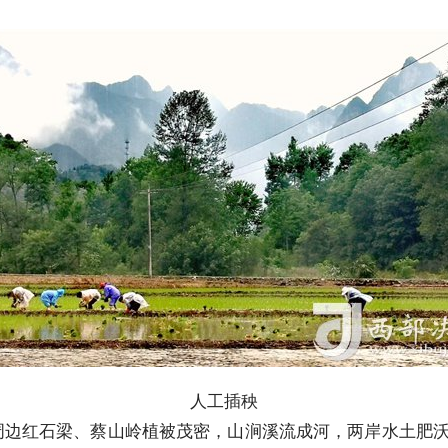
人工插秧
红石梁、蔡山岭植被茂密，山涧溪流成河，两岸水土肥沃