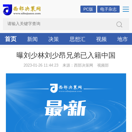
PC版
电子杂志
首页
新闻
决策
思想汇
视频
地市
曝刘少林刘少昂兄弟已入籍中国
2023-01-26 11:44:23
来源：西部决策网
视频部