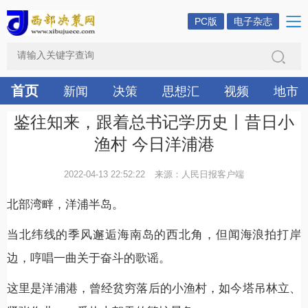
PC版
电子杂志
首页
新闻
决策
思想汇
视频
地市
鉴往知来，跟着总书记学历史丨昔日小
渔村 今日洋浦港
2022-04-13 22:52:22
来源：人民日报客户端
北部湾畔，洋浦半岛。
当北纬线的季风邂逅海南岛的西北角，但闻海浪拍打岸
边，哼唱一曲关于奋斗的歌谣。
这里是洋浦港，曾经贫穷落后的小渔村，如今塔吊林立、