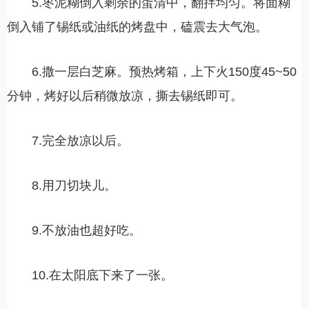
5.枣泥糊倒入剩余的蛋清中，翻拌均匀。将面糊
倒入铺了锡纸或油纸的烤盘中，磕震去大气泡。
6.撒一层白芝麻。预热烤箱，上下火150度45~50
分钟，烤好以后稍微放凉，撕去锡纸即可。
7.完全放凉以后。
8.用刀切块儿。
9.不放油也超好吃。
10.在太阳底下来了一张。