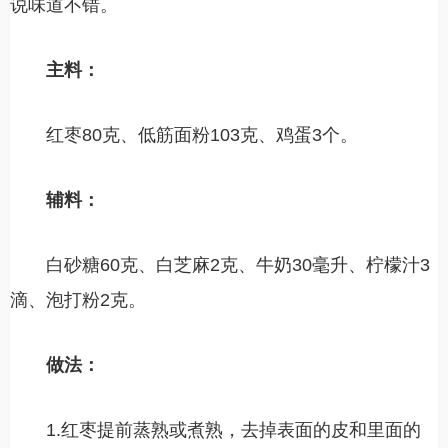
说味道不错。
主料：
红枣80克、低筋面粉103克、鸡蛋3个。
辅料：
白砂糖60克、白芝麻2克、牛奶30毫升、柠檬汁3
滴、泡打粉2克。
做法：
1.红枣提前蒸熟或煮熟，去掉表面的皮和里面的