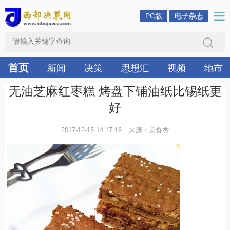
PC版
电子杂志
首页
新闻
决策
思想汇
视频
地市
无油芝麻红枣糕 烤盘下铺油纸比锡纸更
好
2017-12-15 14:17:16
来源：美食杰