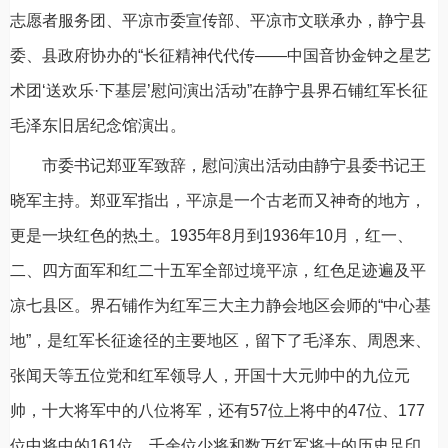
志愿者服务团、平凉市委宣传部、平凉市文联承办，静宁县
委、县政府协办的“长征精神代代传——中国音协金钟之星艺
术团‘送欢乐·下基层’慰问演出活动”在静宁县界石铺红军长征
毛泽东旧居纪念馆演出。
市委书记郑亚军致辞，慰问演出活动由静宁县委书记王
晓军主持。郑亚军指出，平凉是一个古老而又神奇的地方，
更是一块红色的热土。1935年8月到1936年10月，红一、
二、四方面军和红二十五军全部过境平凉，红色足迹遍及平
凉七县区。界石铺作为红军三大主力静会地区会师的“中心基
地”，是红军长征途径的主要地区，留下了毛泽东、周恩来、
张闻天等五位党和红军领导人，开国十大元帅中的九位元
帅，十大将军中的八位将军，还有57位上将中的47位、177
位中将中的161位、千余位少将和数万红军将士的历史足印，