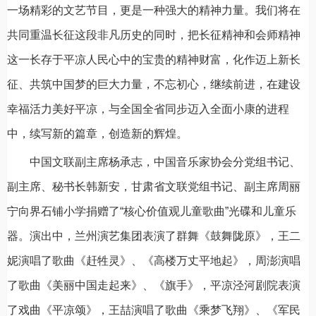
一场精彩的文艺节目，更是一种强大的精神力量。我们将在
共同重温长征这段非凡历史的同时，把长征精神和会师精神
这一长存于平凉人民心中的宝贵的精神财富，化作迈上新长
征、共筑中国梦的巨大力量，不忘初心，继续前进，在建设
幸福活力美好平凉，与全国全省同步迈入全面小康的进程
中，续写新的篇章，创造新的辉煌。
中国文联副主席杨承志，中国音乐家协会分党组书记、
副主席、秘书长韩新安，甘肃省文联党组书记、副主席周丽
宁向界石铺小学捐赠了“核心价值观儿童歌曲”光碟和儿童乐
器。演出中，兰州演艺集团表演了群舞《鼓舞陇原》，王二
妮演唱了歌曲《赶牲灵》、《高楼万丈平地起》，周澎演唱
了歌曲《美丽中国走起来》、《旗手》，平凉泾河剧院表演
了戏曲《平凉颂》，王喆演唱了歌曲《乘梦飞翔》、《军民