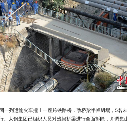
团一列运输火车撞上一座跨铁路桥，致桥梁半幅坍塌，5名
行。太钢集团已组织人员对残损桥梁进行全面拆除，并调集