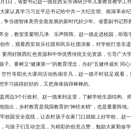
，6月1日，省委书记赵一德在西安市调研少年儿童教育教学工
大家认真学习习近平总书记给中共一大纪念馆、南湖革命
，争当德智体美劳全面发展的新时代好少年。省委副书记邢
齐全，教室里窗明几净、乐声阵阵。赵一德走进校园，听取学
创作，观看西安鼓乐社团和民乐社团演奏，对学校打造非
年，要用好陕西红色资源和中华优秀传统文化资源，引导广大
子。要树立“健康第一”的教育理念，办好“五健伴成长 同
、空竹等阳光大课间活动热闹非凡，赵一德不时驻足观看，
把学习搞得好好的，又把身体搞得棒棒的。
源涵盖周边3个行政村。赵一德来到这里，了解学校生源结构、
他指出，乡村教育是我国教育的“神经末梢”，也是重要阵地
牢校园安全底线，让农村孩子在家门口就能上好学校。赵
，与孩子们互动交流，为精彩的创意点赞，勉励大家勤奋