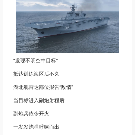
“发现不明空中目标”
抵达训练海区后不久
湖北舰雷达部位报告“敌情”
当目标进入副炮射程后
副炮兵依令开火
一发发炮弹呼啸而出